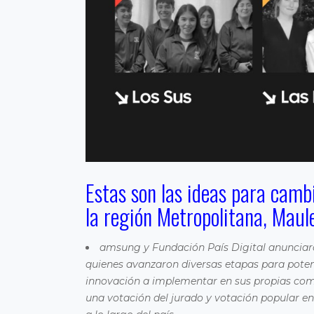
Estas son las ideas para cambi
la región Metropolitana, Maul
amsung y Fundación País Digital anunciaron
quienes avanzaron diversas etapas para potenc
innovación a implementar en sus propias comun
una votación del jurado y votación popular e