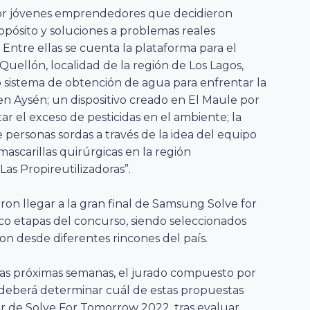
or jóvenes emprendedores que decidieron
opósito y soluciones a problemas reales
 Entre ellas se cuenta la plataforma para el
Quellón, localidad de la región de Los Lagos,
o sistema de obtención de agua para enfrentar la
en Aysén; un dispositivo creado en El Maule por
r el exceso de pesticidas en el ambiente; la
e personas sordas a través de la idea del equipo
mascarillas quirúrgicas en la región
Las Propireutilizadoras”.
on llegar a la gran final de Samsung Solve for
co etapas del concurso, siendo seleccionados
n desde diferentes rincones del país
.
n las próximas semanas, el jurado compuesto por
a, deberá determinar cuál de estas propuestas
ar de Solve For Tomorrow 2022, tras evaluar