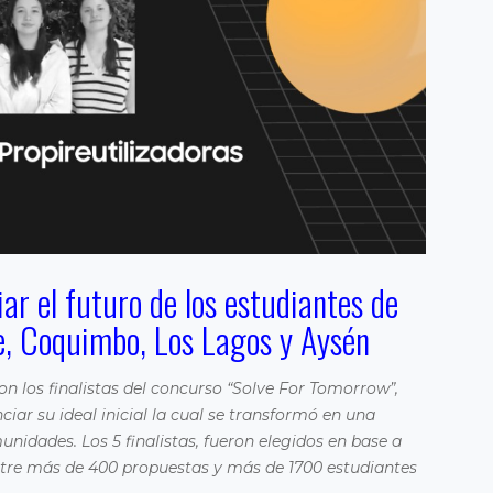
ar el futuro de los estudiantes de
e, Coquimbo, Los Lagos y Aysén
 los finalistas del concurso “Solve For Tomorrow”,
iar su ideal inicial la cual se transformó en una
idades. Los 5 finalistas, fueron elegidos en base a
ntre más de 400 propuestas y más de 1700 estudiantes