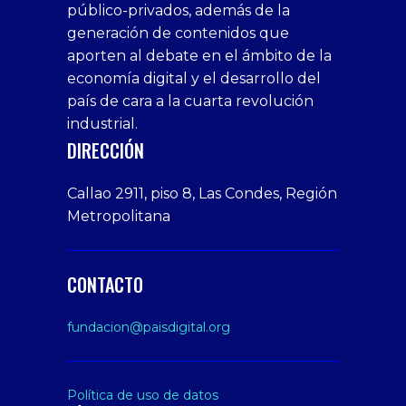
público-privados, además de la
bonus
giriş
Deneme
on
veren
generación de contenidos que
veren
1xbet
bonusu
webcam
siteler
aporten al debate en el ámbito de la
siteler
giriş
veren
Cumshots
economía digital y el desarrollo del
1xbet
tarafbet
siteler
Tits
deneme
giriş
Free
país de cara a la cuarta revolución
bonusu
Amateur
industrial.
veren
Porn
DIRECCIÓN
siteler
Video
Xxx
Callao 2911, piso 8, Las Condes, Región
Indian
Metropolitana
Desi
Big
Butt
CONTACTO
sex
From
fundacion@paisdigital.org
Her
Step
Son
Política de uso de datos