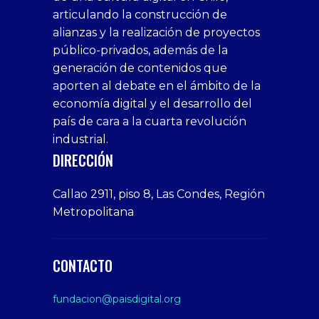
casino
bonusu
siteler
1win
siteler
xxx
siteler
articulando la construcción de
siteleri
xslot
deneme
homemade
deneme
alianzas y la realización de proyectos
bedava
sahabet
bonusu
porn
bonusu
público-privados, además de la
bonus
giriş
Deneme
on
veren
generación de contenidos que
veren
1xbet
bonusu
webcam
siteler
aporten al debate en el ámbito de la
siteler
giriş
veren
Cumshots
economía digital y el desarrollo del
1xbet
tarafbet
siteler
Tits
deneme
giriş
Free
país de cara a la cuarta revolución
bonusu
Amateur
industrial.
veren
Porn
DIRECCIÓN
siteler
Video
Xxx
Callao 2911, piso 8, Las Condes, Región
Indian
Metropolitana
Desi
Big
Butt
CONTACTO
sex
From
fundacion@paisdigital.org
Her