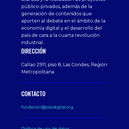
bedava
sahabet
bonusu
porn
bonusu
público-privados, además de la
bonus
giriş
Deneme
on
veren
generación de contenidos que
veren
1xbet
bonusu
webcam
siteler
aporten al debate en el ámbito de la
siteler
giriş
veren
Cumshots
economía digital y el desarrollo del
1xbet
tarafbet
siteler
Tits
deneme
giriş
Free
país de cara a la cuarta revolución
bonusu
Amateur
industrial.
veren
Porn
DIRECCIÓN
siteler
Video
Xxx
Callao 2911, piso 8, Las Condes, Región
Indian
Metropolitana
Desi
Big
Butt
CONTACTO
sex
From
fundacion@paisdigital.org
Her
Step
Son
Política de uso de datos