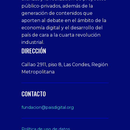
público-privados, además de la
bonus
giriş
Deneme
on
veren
generación de contenidos que
veren
1xbet
bonusu
webcam
siteler
aporten al debate en el ámbito de la
siteler
giriş
veren
Cumshots
economía digital y el desarrollo del
1xbet
tarafbet
siteler
Tits
deneme
giriş
Free
país de cara a la cuarta revolución
bonusu
Amateur
industrial.
veren
Porn
DIRECCIÓN
siteler
Video
Xxx
Callao 2911, piso 8, Las Condes, Región
Indian
Metropolitana
Desi
Big
Butt
CONTACTO
sex
From
fundacion@paisdigital.org
Her
Step
Son
Política de uso de datos