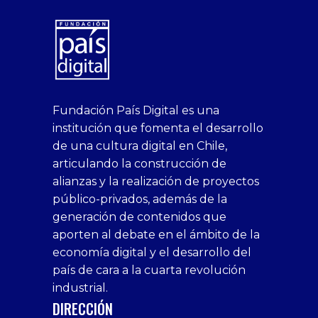
superbetin
bahis
Sikis
casino
deneme
https://fap.xxx
canlı
deneme
ankara
casinositeleri.uk.com
deneme
geobonus.org
canlı
Bengali
https://hazbet-
Tipobet
deneme
sikiş
Fundación País Digital es una
1xbet
siteleri
Sikis
siteleri
bonusu
casino
bonusu
escort
casino
bonusu
bahis
Hot
yenigiris.com
Giriş
bonusu
institución que fomenta el desarrollo
canlı
deneme
veren
siteleri
veren
siteleri
siteleri
Couple
veren
de una cultura digital en Chile,
casino
bonusu
siteler
1win
siteler
xxx
siteler
articulando la construcción de
siteleri
xslot
deneme
homemade
deneme
alianzas y la realización de proyectos
bedava
sahabet
bonusu
porn
bonusu
público-privados, además de la
bonus
giriş
Deneme
on
veren
generación de contenidos que
veren
1xbet
bonusu
webcam
siteler
aporten al debate en el ámbito de la
siteler
giriş
veren
Cumshots
economía digital y el desarrollo del
1xbet
tarafbet
siteler
Tits
deneme
giriş
Free
país de cara a la cuarta revolución
bonusu
Amateur
industrial.
veren
Porn
DIRECCIÓN