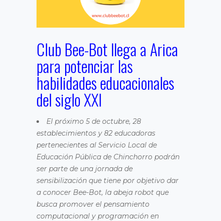
Club Bee-Bot llega a Arica
para potenciar las
habilidades educacionales
del siglo XXI
El próximo 5 de octubre, 28
establecimientos y 82 educadoras
pertenecientes al Servicio Local de
Educación Pública de Chinchorro podrán
ser parte de una jornada de
sensibilización que tiene por objetivo dar
a conocer Bee-Bot, la abeja robot que
busca promover el pensamiento
computacional y programación en