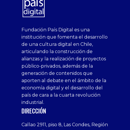
superbetin
bahis
Sikis
casino
deneme
https://fap.xxx
canlı
deneme
ankara
casinositeleri.uk.com
deneme
geobonus.org
canlı
Bengali
https://hazbet-
Tipobet
deneme
sikiş
Fundación País Digital es una
1xbet
siteleri
Sikis
siteleri
bonusu
casino
bonusu
escort
casino
bonusu
bahis
Hot
yenigiris.com
Giriş
bonusu
institución que fomenta el desarrollo
canlı
deneme
veren
siteleri
veren
siteleri
siteleri
Couple
veren
de una cultura digital en Chile,
casino
bonusu
siteler
1win
siteler
xxx
siteler
articulando la construcción de
siteleri
xslot
deneme
homemade
deneme
alianzas y la realización de proyectos
bedava
sahabet
bonusu
porn
bonusu
público-privados, además de la
bonus
giriş
Deneme
on
veren
generación de contenidos que
veren
1xbet
bonusu
webcam
siteler
aporten al debate en el ámbito de la
siteler
giriş
veren
Cumshots
economía digital y el desarrollo del
1xbet
tarafbet
siteler
Tits
deneme
giriş
Free
país de cara a la cuarta revolución
bonusu
Amateur
industrial.
veren
Porn
DIRECCIÓN
siteler
Video
Xxx
Callao 2911, piso 8, Las Condes, Región
Indian