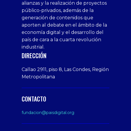
alianzas y la realización de proyectos
bedava
sahabet
bonusu
porn
bonusu
público-privados, además de la
bonus
giriş
Deneme
on
veren
generación de contenidos que
veren
1xbet
bonusu
webcam
siteler
aporten al debate en el ámbito de la
siteler
giriş
veren
Cumshots
economía digital y el desarrollo del
1xbet
tarafbet
siteler
Tits
deneme
giriş
Free
país de cara a la cuarta revolución
bonusu
Amateur
industrial.
veren
Porn
DIRECCIÓN
siteler
Video
Xxx
Callao 2911, piso 8, Las Condes, Región
Indian
Metropolitana
Desi
Big
Butt
CONTACTO
sex
From
fundacion@paisdigital.org
Her
Step
Son