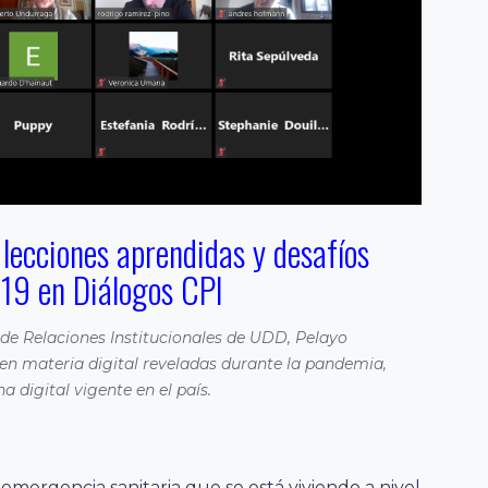
 lecciones aprendidas y desafíos
19 en Diálogos CPI
 de Relaciones Institucionales de UDD, Pelayo
s en materia digital reveladas durante la pandemia,
a digital vigente en el país.
a emergencia sanitaria que se está viviendo a nivel