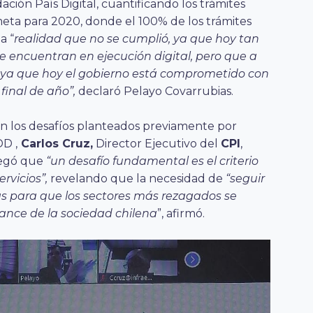
ción País Digital, cuantificando los trámites
meta para 2020, donde el 100% de los trámites
a “
realidad que no se cumplió, ya que hoy tan
 se encuentran en ejecución digital, pero que a
a, ya que hoy el gobierno está comprometido con
 final de año”,
declaró Pelayo Covarrubias.
 los desafíos planteados previamente por
DD ,
Carlos Cruz,
Director Ejecutivo del
CPI
,
regó que
“un desafío fundamental es el criterio
ervicios”,
revelando que la necesidad de
“seguir
cas para que los sectores más rezagados se
ance de la sociedad chilena
”, afirmó.