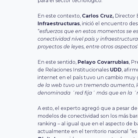
para el sector tecnológico.
En este contexto,
Carlos Cruz,
Director 
Infraestructuras
, inició el encuentro 
“
esfuerzos que en estos momentos se es
conectividad nível país y infraestructuras
proyectos de leyes, entre otros aspectos
En este sentido,
Pelayo Covarrubias
, P
de Relaciones Institucionales
UDD
, afirm
internet en el país tuvo un cambio muy
de la web tuvo un tremendo aumento, lo
denominada ´red fija´ más que en la ´
A esto, el experto agregó que a pesar de 
modelos de conectividad son los más ba
ranking – al igual que en el aspecto de b
actualmente en el territorio nacional “es