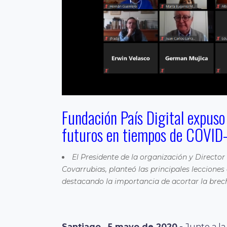
Fundación País Digital expuso
futuros en tiempos de COVID-
El Presidente de la organización y Director
Covarrubias, planteó las principales leccione
destacando la importancia de acortar la brech
Santiago, 5 mayo de 2020.-
Junto
a l