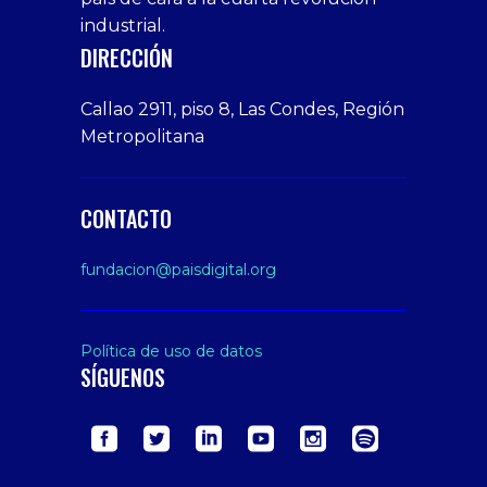
bonusu
Amateur
industrial.
veren
Porn
DIRECCIÓN
siteler
Video
Xxx
Callao 2911, piso 8, Las Condes, Región
Indian
Metropolitana
Desi
Big
Butt
CONTACTO
sex
From
fundacion@paisdigital.org
Her
Step
Son
Política de uso de datos
SÍGUENOS