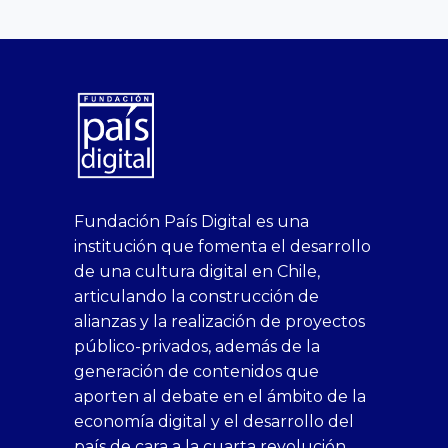
superbetin
bahis
Sikis
casino
deneme
https://fap.xxx
canlı
deneme
ankara
casinositeleri.uk.com
deneme
geobonus.org
canlı
Bengali
https://hazbet-
Tipobet
deneme
sikiş
Fundación País Digital es una
1xbet
siteleri
Sikis
siteleri
bonusu
casino
bonusu
escort
casino
bonusu
bahis
Hot
yenigiris.com
Giriş
bonusu
institución que fomenta el desarrollo
canlı
deneme
veren
siteleri
veren
siteleri
siteleri
Couple
veren
de una cultura digital en Chile,
casino
bonusu
siteler
1win
siteler
xxx
siteler
articulando la construcción de
siteleri
xslot
deneme
homemade
deneme
alianzas y la realización de proyectos
bedava
sahabet
bonusu
porn
bonusu
público-privados, además de la
bonus
giriş
Deneme
on
veren
generación de contenidos que
veren
1xbet
bonusu
webcam
siteler
aporten al debate en el ámbito de la
siteler
giriş
veren
Cumshots
economía digital y el desarrollo del
1xbet
tarafbet
siteler
Tits
deneme
giriş
Free
país de cara a la cuarta revolución