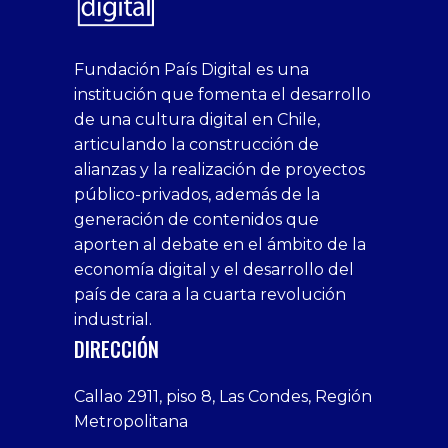
superbetin
bahis
Sikis
casino
deneme
https://fap.xxx
canlı
deneme
ankara
casinositeleri.uk.com
deneme
geobonus.org
canlı
Bengali
https://hazbet-
Tipobet
deneme
sikiş
Fundación País Digital es una
1xbet
siteleri
Sikis
siteleri
bonusu
casino
bonusu
escort
casino
bonusu
bahis
Hot
yenigiris.com
Giriş
bonusu
institución que fomenta el desarrollo
canlı
deneme
veren
siteleri
veren
siteleri
siteleri
Couple
veren
de una cultura digital en Chile,
casino
bonusu
siteler
1win
siteler
xxx
siteler
articulando la construcción de
siteleri
xslot
deneme
homemade
deneme
alianzas y la realización de proyectos
bedava
sahabet
bonusu
porn
bonusu
público-privados, además de la
bonus
giriş
Deneme
on
veren
generación de contenidos que
veren
1xbet
bonusu
webcam
siteler
aporten al debate en el ámbito de la
siteler
giriş
veren
Cumshots
economía digital y el desarrollo del
1xbet
tarafbet
siteler
Tits
deneme
giriş
Free
país de cara a la cuarta revolución
bonusu
Amateur
industrial.
veren
Porn
DIRECCIÓN
siteler
Video
Xxx
Callao 2911, piso 8, Las Condes, Región
Indian
Metropolitana
Desi