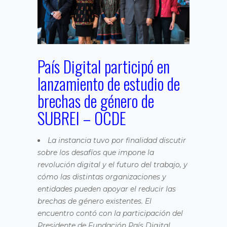
País Digital participó en
lanzamiento de estudio de
brechas de género de
SUBREI – OCDE
La instancia tuvo por finalidad discutir
sobre los desafíos que impone la
revolución digital y el futuro del trabajo, y
cómo las distintas organizaciones y
entidades pueden apoyar el reducir las
brechas de género existentes. El
encuentro contó con la participación del
Presidente de Fundación País Digital,