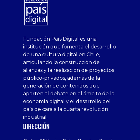
superbetin
bahis
Sikis
casino
deneme
https://fap.xxx
canlı
deneme
ankara
casinositeleri.uk.com
deneme
geobonus.org
canlı
Bengali
https://hazbet-
Tipobet
deneme
sikiş
Fundación País Digital es una
1xbet
siteleri
Sikis
siteleri
bonusu
casino
bonusu
escort
casino
bonusu
bahis
Hot
yenigiris.com
Giriş
bonusu
institución que fomenta el desarrollo
canlı
deneme
veren
siteleri
veren
siteleri
siteleri
Couple
veren
de una cultura digital en Chile,
casino
bonusu
siteler
1win
siteler
xxx
siteler
articulando la construcción de
siteleri
xslot
deneme
homemade
deneme
alianzas y la realización de proyectos
bedava
sahabet
bonusu
porn
bonusu
público-privados, además de la
bonus
giriş
Deneme
on
veren
generación de contenidos que
veren
1xbet
bonusu
webcam
siteler
aporten al debate en el ámbito de la
siteler
giriş
veren
Cumshots
economía digital y el desarrollo del
1xbet
tarafbet
siteler
Tits
deneme
giriş
Free
país de cara a la cuarta revolución
bonusu
Amateur
industrial.
veren
Porn
DIRECCIÓN
siteler
Video
Xxx