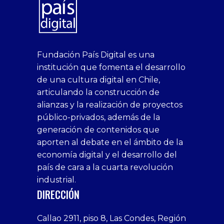
superbetin
bahis
Sikis
casino
deneme
https://fap.xxx
canlı
deneme
ankara
casinositeleri.uk.com
deneme
geobonus.org
canlı
Bengali
https://hazbet-
Tipobet
deneme
sikiş
Fundación País Digital es una
1xbet
siteleri
Sikis
siteleri
bonusu
casino
bonusu
escort
casino
bonusu
bahis
Hot
yenigiris.com
Giriş
bonusu
institución que fomenta el desarrollo
canlı
deneme
veren
siteleri
veren
siteleri
siteleri
Couple
veren
de una cultura digital en Chile,
casino
bonusu
siteler
1win
siteler
xxx
siteler
articulando la construcción de
siteleri
xslot
deneme
homemade
deneme
alianzas y la realización de proyectos
bedava
sahabet
bonusu
porn
bonusu
público-privados, además de la
bonus
giriş
Deneme
on
veren
generación de contenidos que
veren
1xbet
bonusu
webcam
siteler
aporten al debate en el ámbito de la
siteler
giriş
veren
Cumshots
economía digital y el desarrollo del
1xbet
tarafbet
siteler
Tits
deneme
giriş
Free
país de cara a la cuarta revolución
bonusu
Amateur
industrial.
veren
Porn
DIRECCIÓN
siteler
Video
Xxx
Callao 2911, piso 8, Las Condes, Región