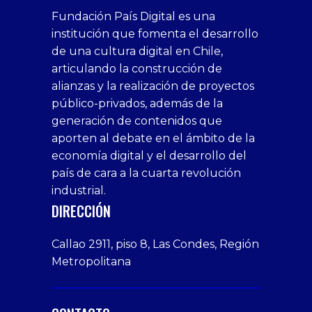
superbetin
bahis
Sikis
casino
deneme
https://fap.xxx
canlı
deneme
ankara
casinositeleri.uk.com
deneme
geobonus.org
canlı
Bengali
https://hazbet-
Tipobet
deneme
sikiş
Fundación País Digital es una
1xbet
siteleri
Sikis
siteleri
bonusu
casino
bonusu
escort
casino
bonusu
bahis
Hot
yenigiris.com
Giriş
bonusu
institución que fomenta el desarrollo
canlı
deneme
veren
siteleri
veren
siteleri
siteleri
Couple
veren
de una cultura digital en Chile,
casino
bonusu
siteler
1win
siteler
xxx
siteler
articulando la construcción de
siteleri
xslot
deneme
homemade
deneme
alianzas y la realización de proyectos
bedava
sahabet
bonusu
porn
bonusu
público-privados, además de la
bonus
giriş
Deneme
on
veren
generación de contenidos que
veren
1xbet
bonusu
webcam
siteler
aporten al debate en el ámbito de la
siteler
giriş
veren
Cumshots
economía digital y el desarrollo del
1xbet
tarafbet
siteler
Tits
deneme
giriş
Free
país de cara a la cuarta revolución
bonusu
Amateur
industrial.
veren
Porn
DIRECCIÓN
siteler
Video
Xxx
Callao 2911, piso 8, Las Condes, Región
Indian
Metropolitana
Desi
Big
Butt