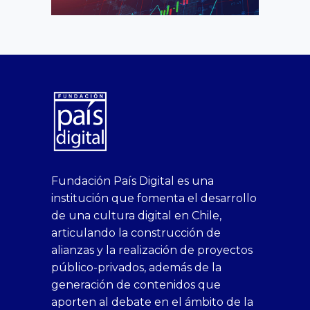
superbetin
bahis
Sikis
casino
deneme
https://fap.xxx
canlı
deneme
ankara
casinositeleri.uk.com
deneme
geobonus.org
canlı
Bengali
https://hazbet-
Tipobet
deneme
sikiş
Fundación País Digital es una
1xbet
siteleri
Sikis
siteleri
bonusu
casino
bonusu
escort
casino
bonusu
bahis
Hot
yenigiris.com
Giriş
bonusu
institución que fomenta el desarrollo
canlı
deneme
veren
siteleri
veren
siteleri
siteleri
Couple
veren
de una cultura digital en Chile,
casino
bonusu
siteler
1win
siteler
xxx
siteler
articulando la construcción de
siteleri
xslot
deneme
homemade
deneme
alianzas y la realización de proyectos
bedava
sahabet
bonusu
porn
bonusu
público-privados, además de la
bonus
giriş
Deneme
on
veren
generación de contenidos que
veren
1xbet
bonusu
webcam
siteler
aporten al debate en el ámbito de la
siteler
giriş
veren
Cumshots