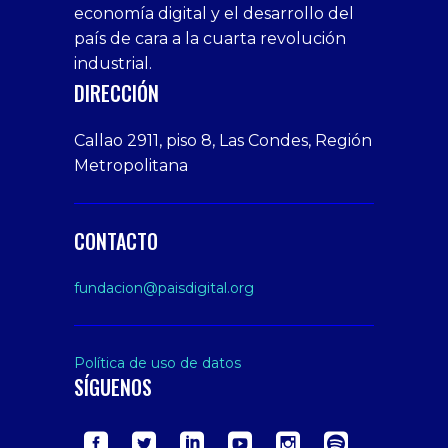
economía digital y el desarrollo del
1xbet
tarafbet
siteler
Tits
deneme
giriş
Free
país de cara a la cuarta revolución
bonusu
Amateur
industrial.
veren
Porn
DIRECCIÓN
siteler
Video
Xxx
Callao 2911, piso 8, Las Condes, Región
Indian
Metropolitana
Desi
Big
Butt
CONTACTO
sex
From
fundacion@paisdigital.org
Her
Step
Son
Política de uso de datos
SÍGUENOS