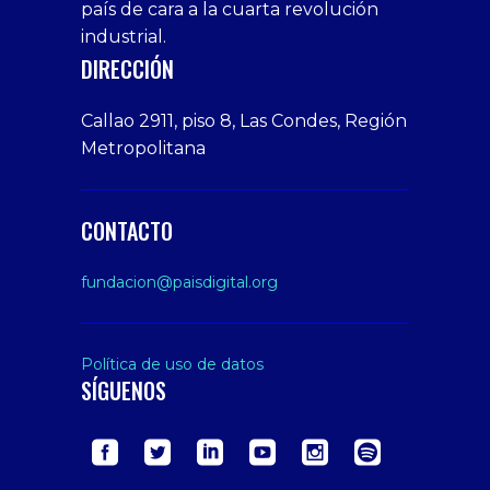
deneme
giriş
Free
país de cara a la cuarta revolución
bonusu
Amateur
industrial.
veren
Porn
DIRECCIÓN
siteler
Video
Xxx
Callao 2911, piso 8, Las Condes, Región
Indian
Metropolitana
Desi
Big
Butt
CONTACTO
sex
From
fundacion@paisdigital.org
Her
Step
Son
Política de uso de datos
SÍGUENOS