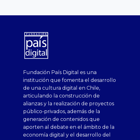
superbetin
bahis
Sikis
casino
deneme
https://fap.xxx
canlı
deneme
ankara
casinositeleri.uk.com
deneme
geobonus.org
canlı
Bengali
https://hazbet-
Tipobet
deneme
sikiş
Fundación País Digital es una
1xbet
siteleri
Sikis
siteleri
bonusu
casino
bonusu
escort
casino
bonusu
bahis
Hot
yenigiris.com
Giriş
bonusu
institución que fomenta el desarrollo
canlı
deneme
veren
siteleri
veren
siteleri
siteleri
Couple
veren
de una cultura digital en Chile,
casino
bonusu
siteler
1win
siteler
xxx
siteler
articulando la construcción de
siteleri
xslot
deneme
homemade
deneme
alianzas y la realización de proyectos
bedava
sahabet
bonusu
porn
bonusu
público-privados, además de la
bonus
giriş
Deneme
on
veren
generación de contenidos que
veren
1xbet
bonusu
webcam
siteler
aporten al debate en el ámbito de la
siteler
giriş
veren
Cumshots
economía digital y el desarrollo del
1xbet
tarafbet
siteler
Tits