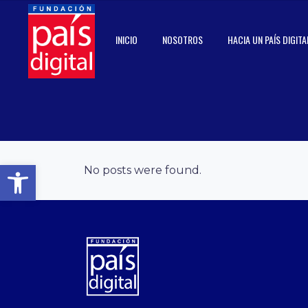
INICIO
NOSOTROS
HACIA UN PAÍS DIGITA
Abrir barra de herramientas
No posts were found.