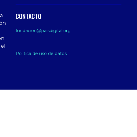
CONTACTO
ra
ión
fundacion@paisdigital.org
ón
 el
Política de uso de datos