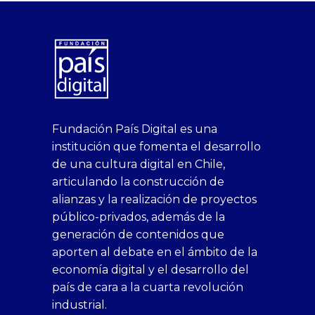
superbetin
bahis
Sikis
casino
deneme
https://fap.xxx
canlı
deneme
ankara
casinositeleri.uk.com
deneme
geobonus.org
canlı
Bengali
https://hazbet-
Tipobet
deneme
sikiş
Fundación País Digital es una
1xbet
siteleri
Sikis
siteleri
bonusu
casino
bonusu
escort
casino
bonusu
bahis
Hot
yenigiris.com
Giriş
bonusu
institución que fomenta el desarrollo
canlı
deneme
veren
siteleri
veren
siteleri
siteleri
Couple
veren
de una cultura digital en Chile,
casino
bonusu
siteler
1win
siteler
xxx
siteler
articulando la construcción de
siteleri
xslot
deneme
homemade
deneme
alianzas y la realización de proyectos
bedava
sahabet
bonusu
porn
bonusu
público-privados, además de la
bonus
giriş
Deneme
on
veren
generación de contenidos que
veren
1xbet
bonusu
webcam
siteler
aporten al debate en el ámbito de la
siteler
giriş
veren
Cumshots
economía digital y el desarrollo del
1xbet
tarafbet
siteler
Tits
deneme
giriş
Free
país de cara a la cuarta revolución
bonusu
Amateur
industrial.