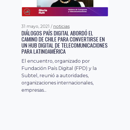
noticias
31 mayo, 2021
DIÁLOGOS PAÍS DIGITAL ABORDÓ EL
CAMINO DE CHILE PARA CONVERTIRSE EN
UN HUB DIGITAL DE TELECOMUNICACIONES
PARA LATINOAMÉRICA
El encuentro, organizado por
Fundación País Digital (FPD) y la
Subtel, reunió a autoridades,
organizaciones internacionales,
empresas...