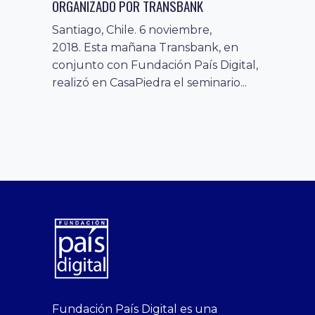
ORGANIZADO POR TRANSBANK
Santiago, Chile. 6 noviembre,
2018. Esta mañana Transbank, en
conjunto con Fundación País Digital,
realizó en CasaPiedra el seminario...
superbetin
bahis
Sikis
casino
deneme
https://fap.xxx
canlı
deneme
ankara
casinositeleri.uk.com
deneme
geobonus.org
canlı
Bengali
https://hazbet-
Tipobet
deneme
sikiş
Fundación País Digital es una
1xbet
siteleri
Sikis
siteleri
bonusu
casino
bonusu
escort
casino
bonusu
bahis
Hot
yenigiris.com
Giriş
bonusu