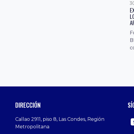
3
E
L
A
F
B
c
DIRECCIÓN
SÍ
Callao 2911, piso 8, Las Condes, Región
Metropolitana