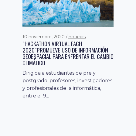
noticias
10 noviembre, 2020
“HACKATHON VIRTUAL FACH
2020″PROMUEVE USO DE INFORMACIÓN
GEOESPACIAL PARA ENFRENTAR EL CAMBIO
CLIMÁTICO
Dirigida a estudiantes de pre y
postgrado, profesores, investigadores
y profesionales de la informática,
entre el 9...