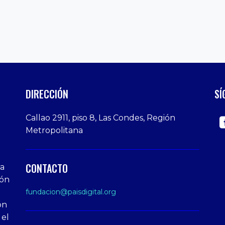
DIRECCIÓN
SÍ
Callao 2911, piso 8, Las Condes, Región
Metropolitana
CONTACTO
ra
ión
fundacion@paisdigital.org
ón
 el