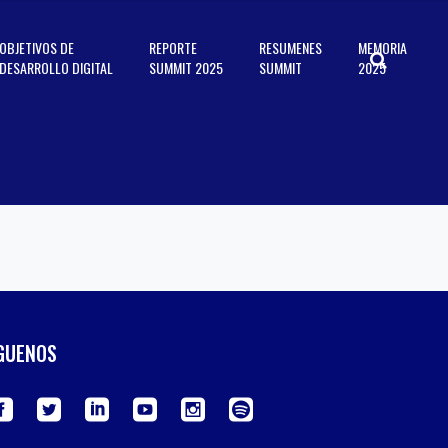
OBJETIVOS DE
REPORTE
RESUMENES
MEMORIA
DESARROLLO DIGITAL
SUMMIT 2025
SUMMIT
2025
GUENOS