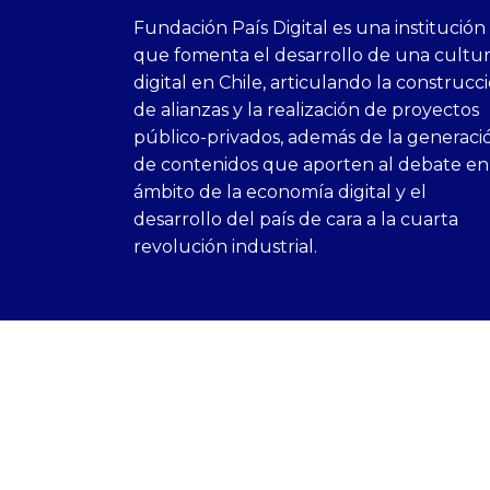
superbetin
bahis
Sikis
casino
deneme
https://fap.xxx
canlı
deneme
ankara
casinositeleri.uk.com
deneme
geobonus.org
canlı
Bengali
https://hazbet-
Tipobet
deneme
sikiş
Fundación País Digital es una institución
1xbet
siteleri
Sikis
siteleri
bonusu
casino
bonusu
escort
casino
bonusu
bahis
Hot
yenigiris.com
Giriş
bonusu
que fomenta el desarrollo de una cultu
canlı
deneme
veren
siteleri
veren
siteleri
siteleri
Couple
veren
digital en Chile, articulando la construcc
casino
bonusu
siteler
1win
siteler
xxx
siteler
de alianzas y la realización de proyectos
siteleri
xslot
deneme
homemade
deneme
público-privados, además de la generaci
bedava
sahabet
bonusu
porn
bonusu
de contenidos que aporten al debate en
bonus
giriş
Deneme
on
veren
ámbito de la economía digital y el
veren
1xbet
bonusu
webcam
siteler
desarrollo del país de cara a la cuarta
siteler
giriş
veren
Cumshots
revolución industrial.
1xbet
tarafbet
siteler
Tits
deneme
giriş
Free
bonusu
Amateur
veren
Porn
siteler
Video
Xxx
Indian
Desi
Big
Butt