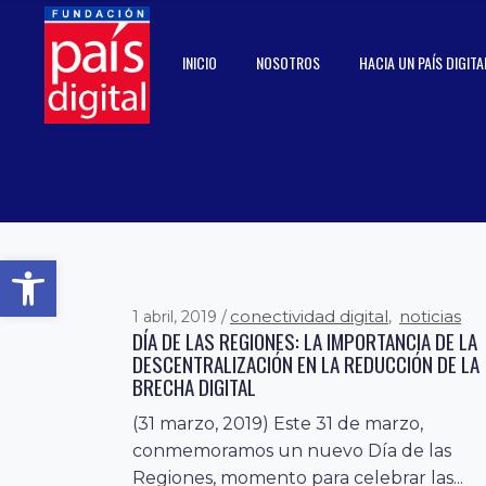
INICIO
NOSOTROS
HACIA UN PAÍS DIGITA
Abrir barra de herramientas
conectividad digital
noticias
1 abril, 2019
,
DÍA DE LAS REGIONES: LA IMPORTANCIA DE LA
DESCENTRALIZACIÓN EN LA REDUCCIÓN DE LA
BRECHA DIGITAL
(31 marzo, 2019) Este 31 de marzo,
conmemoramos un nuevo Día de las
Regiones, momento para celebrar las...