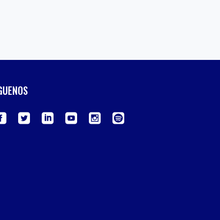
GUENOS