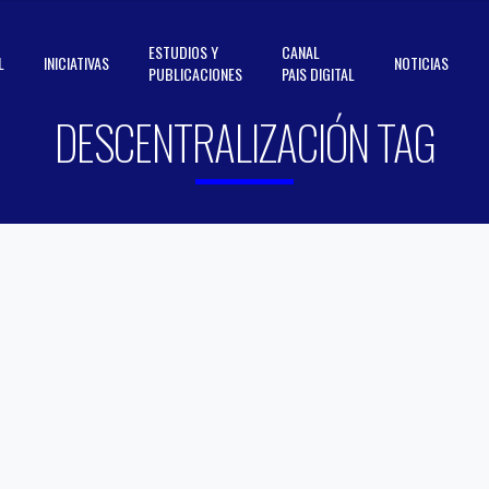
ESTUDIOS Y
CANAL
L
INICIATIVAS
NOTICIAS
PUBLICACIONES
PAIS DIGITAL
DESCENTRALIZACIÓN TAG