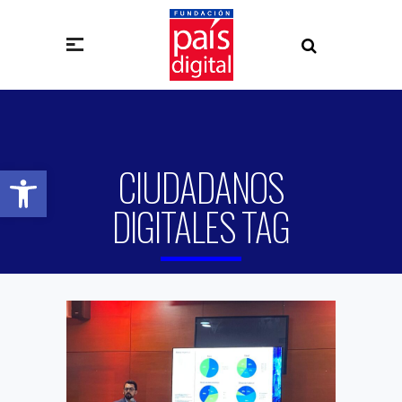
CIUDADANOS
Abrir barra de herramientas
DIGITALES TAG