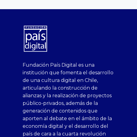
superbetin
bahis
Sikis
casino
deneme
https://fap.xxx
canlı
deneme
ankara
casinositeleri.uk.com
deneme
geobonus.org
canlı
Bengali
https://hazbet-
Tipobet
deneme
sikiş
Fundación País Digital es una
1xbet
siteleri
Sikis
siteleri
bonusu
casino
bonusu
escort
casino
bonusu
bahis
Hot
yenigiris.com
Giriş
bonusu
institución que fomenta el desarrollo
canlı
deneme
veren
siteleri
veren
siteleri
siteleri
Couple
veren
de una cultura digital en Chile,
casino
bonusu
siteler
1win
siteler
xxx
siteler
articulando la construcción de
siteleri
xslot
deneme
homemade
deneme
alianzas y la realización de proyectos
bedava
sahabet
bonusu
porn
bonusu
público-privados, además de la
bonus
giriş
Deneme
on
veren
generación de contenidos que
veren
1xbet
bonusu
webcam
siteler
aporten al debate en el ámbito de la
siteler
giriş
veren
Cumshots
economía digital y el desarrollo del
1xbet
tarafbet
siteler
Tits
deneme
giriş
Free
país de cara a la cuarta revolución