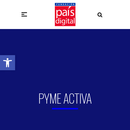
Abrir barra de herramientas
PYME ACTIVA