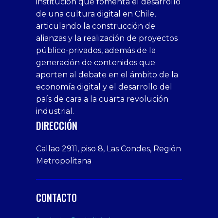
institución que fomenta el desarrollo
canlı
deneme
veren
siteleri
veren
siteleri
siteleri
Couple
veren
de una cultura digital en Chile,
casino
bonusu
siteler
1win
siteler
xxx
siteler
articulando la construcción de
siteleri
xslot
deneme
homemade
deneme
alianzas y la realización de proyectos
bedava
sahabet
bonusu
porn
bonusu
público-privados, además de la
bonus
giriş
Deneme
on
veren
generación de contenidos que
veren
1xbet
bonusu
webcam
siteler
aporten al debate en el ámbito de la
siteler
giriş
veren
Cumshots
economía digital y el desarrollo del
1xbet
tarafbet
siteler
Tits
deneme
giriş
Free
país de cara a la cuarta revolución
bonusu
Amateur
industrial.
veren
Porn
DIRECCIÓN
siteler
Video
Xxx
Callao 2911, piso 8, Las Condes, Región
Indian
Metropolitana
Desi
Big
Butt
CONTACTO
sex
From