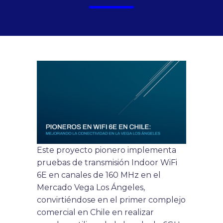
Este proyecto pionero implementa
pruebas de transmisión Indoor WiFi
6E en canales de 160 MHz en el
Mercado Vega Los Ángeles,
convirtiéndose en el primer complejo
comercial en Chile en realizar