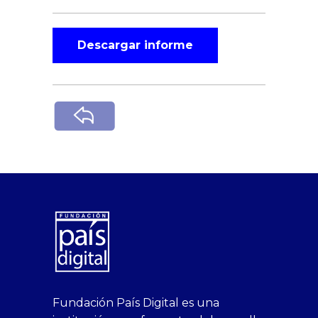
Descargar informe
superbetin
bahis
Sikis
casino
deneme
https://fap.xxx
canlı
deneme
ankara
casinositeleri.uk.com
deneme
geobonus.org
canlı
Bengali
https://hazbet-
Tipobet
deneme
sikiş
Fundación País Digital es una
1xbet
siteleri
Sikis
siteleri
bonusu
casino
bonusu
escort
casino
bonusu
bahis
Hot
yenigiris.com
Giriş
bonusu