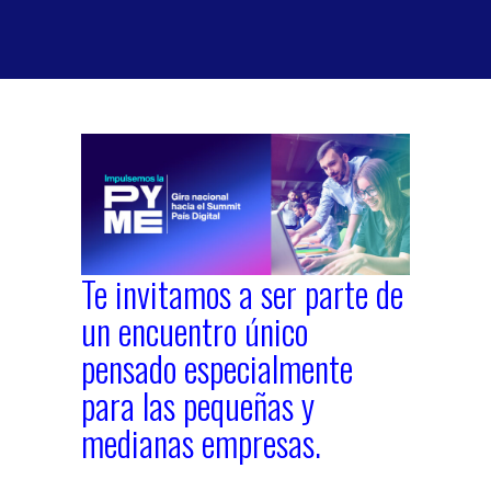
Te invitamos a ser parte de
un encuentro único
pensado especialmente
para las pequeñas y
medianas empresas.