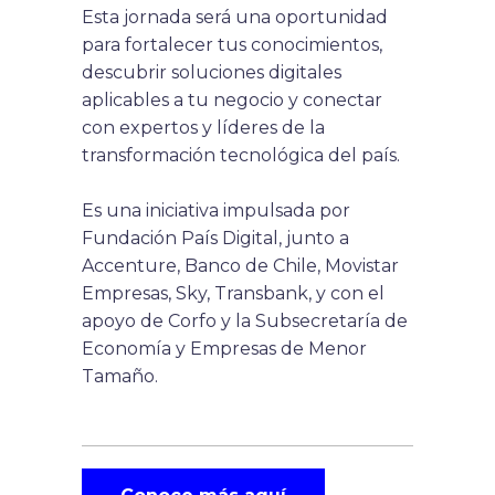
Esta jornada será una oportunidad
para fortalecer tus conocimientos,
descubrir soluciones digitales
aplicables a tu negocio y conectar
con expertos y líderes de la
transformación tecnológica del país.
Es una iniciativa impulsada por
Fundación País Digital, junto a
Accenture, Banco de Chile, Movistar
Empresas, Sky, Transbank, y con el
apoyo de Corfo y la Subsecretaría de
Economía y Empresas de Menor
Tamaño.