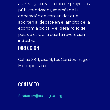
alianzas y la realización de proyectos
bedava
sahabet
bonusu
porn
bonusu
público-privados, además de la
bonus
giriş
Deneme
on
veren
generación de contenidos que
veren
1xbet
bonusu
webcam
siteler
aporten al debate en el ámbito de la
siteler
giriş
veren
Cumshots
economía digital y el desarrollo del
1xbet
tarafbet
siteler
Tits
deneme
giriş
Free
país de cara a la cuarta revolución
bonusu
Amateur
industrial.
veren
Porn
DIRECCIÓN
siteler
Video
Xxx
Callao 2911, piso 8, Las Condes, Región
Indian
Metropolitana
Desi
Big
Butt
CONTACTO
sex
From
fundacion@paisdigital.org
Her
Step