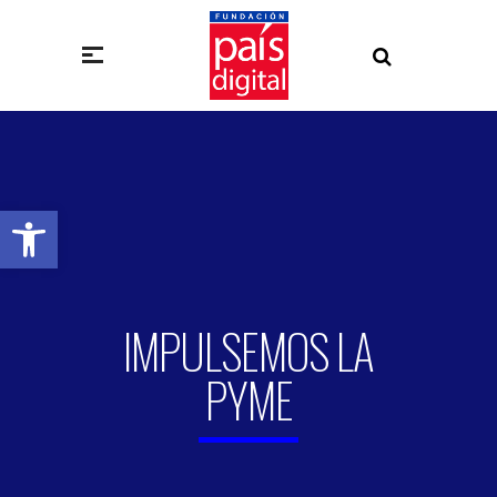
Abrir barra de herramientas
IMPULSEMOS LA
PYME