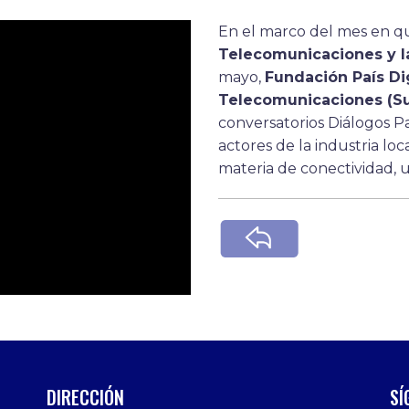
En el marco del mes en qu
Telecomunicaciones y l
mayo,
Fundación País Dig
Telecomunicaciones (Su
conversatorios Diálogos Pa
actores de la industria loc
materia de conectividad, us
DIRECCIÓN
SÍ