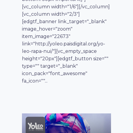
[vc_column width="1/6"][/vc_column]
[vc_column width="2/3"]
[edgtf_banner link_target="_blank"
image_hover="zoom"
item_image="22673"
link="http://yoleo.paisdigital.org/yo-
leo-rapa-nui/"][vc_empty_space
height="20px"][edgtf_button size=""
type="" target="_blank"
icon_pack="font_awesome"
fa_icon=""...