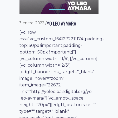
YO LEO AYMARA
3 enero, 2022
[vc_row
css=".vc_custom_1641272211174{padding-
top: 50px !important;padding-
bottom: 50px !important;}"]
[vc_column width="1/6"][/vc_column]
[vc_column width="2/3"]
[edgtf_banner link_target="_blank"
image_hover="zoom"
item_image="22672"
link="http://yoleo.paisdigital.org/yo-
leo-aymara/"][vc_empty_space
height="20px"][edgtf_button size=""
type="" target="_blank"
icon_pack="font_awesome"