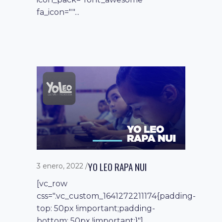
fa_icon=""...
YO LEO RAPA NUI
3 enero, 2022
[vc_row
css=".vc_custom_1641272211174{padding-
top: 50px !important;padding-
bottom: 50px !important;}"]