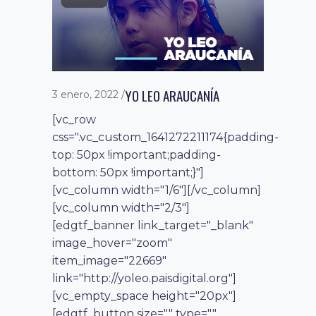
YO LEO ARAUCANÍA
3 enero, 2022
[vc_row
css=".vc_custom_1641272211174{padding-
top: 50px !important;padding-
bottom: 50px !important;}"]
[vc_column width="1/6"][/vc_column]
[vc_column width="2/3"]
[edgtf_banner link_target="_blank"
image_hover="zoom"
item_image="22669"
link="http://yoleo.paisdigital.org"]
[vc_empty_space height="20px"]
[edgtf_button size="" type=""