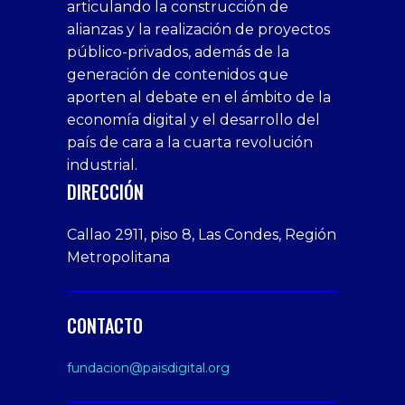
articulando la construcción de
siteleri
xslot
deneme
homemade
deneme
alianzas y la realización de proyectos
bedava
sahabet
bonusu
porn
bonusu
público-privados, además de la
bonus
giriş
Deneme
on
veren
generación de contenidos que
veren
1xbet
bonusu
webcam
siteler
aporten al debate en el ámbito de la
siteler
giriş
veren
Cumshots
economía digital y el desarrollo del
1xbet
tarafbet
siteler
Tits
deneme
giriş
Free
país de cara a la cuarta revolución
bonusu
Amateur
industrial.
veren
Porn
DIRECCIÓN
siteler
Video
Xxx
Callao 2911, piso 8, Las Condes, Región
Indian
Metropolitana
Desi
Big
Butt
CONTACTO
sex
From
fundacion@paisdigital.org
Her
Step