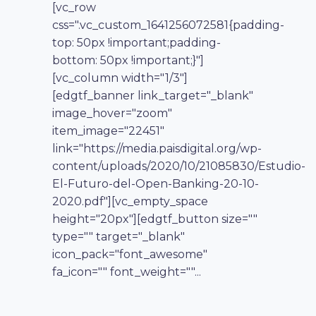
[vc_row
css=".vc_custom_1641256072581{padding-
top: 50px !important;padding-
bottom: 50px !important;}"]
[vc_column width="1/3"]
[edgtf_banner link_target="_blank"
image_hover="zoom"
item_image="22451"
link="https://media.paisdigital.org/wp-
content/uploads/2020/10/21085830/Estudio-
El-Futuro-del-Open-Banking-20-10-
2020.pdf"][vc_empty_space
height="20px"][edgtf_button size=""
type="" target="_blank"
icon_pack="font_awesome"
fa_icon="" font_weight=""...