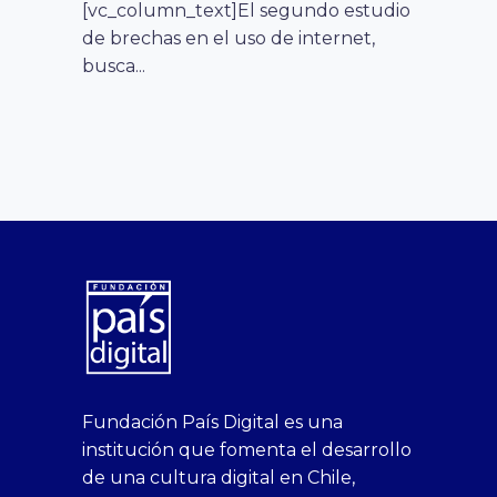
[vc_column_text]El segundo estudio
de brechas en el uso de internet,
busca...
superbetin
bahis
Sikis
casino
deneme
https://fap.xxx
canlı
deneme
ankara
casinositeleri.uk.com
deneme
geobonus.org
canlı
Bengali
https://hazbet-
Tipobet
deneme
sikiş
Fundación País Digital es una
1xbet
siteleri
Sikis
siteleri
bonusu
casino
bonusu
escort
casino
bonusu
bahis
Hot
yenigiris.com
Giriş
bonusu
institución que fomenta el desarrollo
canlı
deneme
veren
siteleri
veren
siteleri
siteleri
Couple
veren
de una cultura digital en Chile,
casino
bonusu
siteler
1win
siteler
xxx
siteler