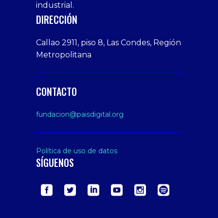
bonusu
Amateur
industrial.
veren
Porn
DIRECCIÓN
siteler
Video
Xxx
Callao 2911, piso 8, Las Condes, Región
Indian
Metropolitana
Desi
Big
Butt
CONTACTO
sex
From
fundacion@paisdigital.org
Her
Step
Son
Política de uso de datos
SÍGUENOS