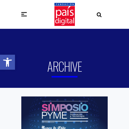
Abrir barra de herramientas
ARCHIVE