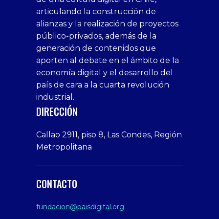
casino
bonusu
siteler
1win
siteler
xxx
siteler
articulando la construcción de
siteleri
xslot
deneme
homemade
deneme
alianzas y la realización de proyectos
bedava
sahabet
bonusu
porn
bonusu
público-privados, además de la
bonus
giriş
Deneme
on
veren
generación de contenidos que
veren
1xbet
bonusu
webcam
siteler
aporten al debate en el ámbito de la
siteler
giriş
veren
Cumshots
economía digital y el desarrollo del
1xbet
tarafbet
siteler
Tits
deneme
giriş
Free
país de cara a la cuarta revolución
bonusu
Amateur
industrial.
veren
Porn
DIRECCIÓN
siteler
Video
Xxx
Callao 2911, piso 8, Las Condes, Región
Indian
Metropolitana
Desi
Big
Butt
CONTACTO
sex
From
fundacion@paisdigital.org
Her