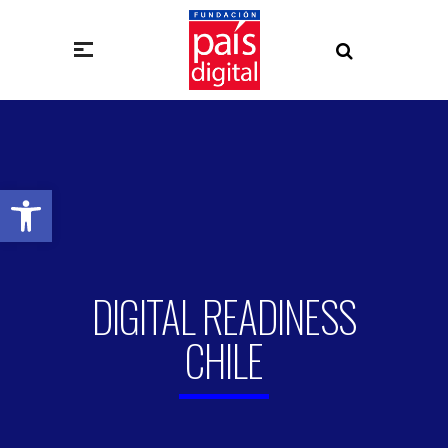
Abrir barra de herramientas
DIGITAL READINESS
CHILE