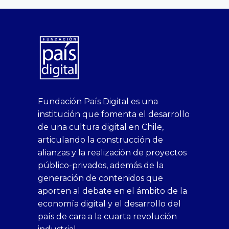
superbetin
bahis
Sikis
casino
deneme
https://fap.xxx
canlı
deneme
ankara
casinositeleri.uk.com
deneme
geobonus.org
canlı
Bengali
https://hazbet-
Tipobet
deneme
sikiş
Fundación País Digital es una
1xbet
siteleri
Sikis
siteleri
bonusu
casino
bonusu
escort
casino
bonusu
bahis
Hot
yenigiris.com
Giriş
bonusu
institución que fomenta el desarrollo
canlı
deneme
veren
siteleri
veren
siteleri
siteleri
Couple
veren
de una cultura digital en Chile,
casino
bonusu
siteler
1win
siteler
xxx
siteler
articulando la construcción de
siteleri
xslot
deneme
homemade
deneme
alianzas y la realización de proyectos
bedava
sahabet
bonusu
porn
bonusu
público-privados, además de la
bonus
giriş
Deneme
on
veren
generación de contenidos que
veren
1xbet
bonusu
webcam
siteler
aporten al debate en el ámbito de la
siteler
giriş
veren
Cumshots
economía digital y el desarrollo del
1xbet
tarafbet
siteler
Tits
deneme
giriş
Free
país de cara a la cuarta revolución
bonusu
Amateur