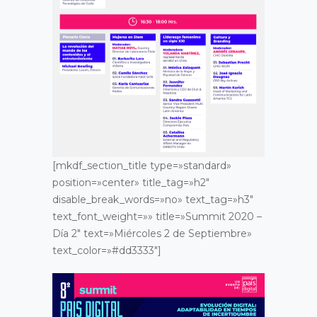
[mkdf_section_title type=»standard»
position=»center» title_tag=»h2″
disable_break_words=»no» text_tag=»h3″
text_font_weight=»» title=»Summit 2020 –
Día 2″ text=»Miércoles 2 de Septiembre»
text_color=»#dd3333″]