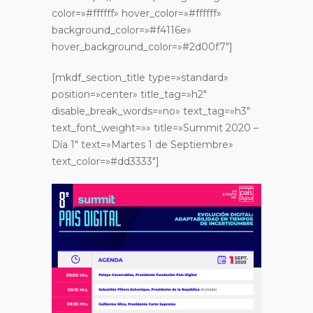
color=»#ffffff» hover_color=»#ffffff»
background_color=»#f4116e»
hover_background_color=»#2d00f7″]
[mkdf_section_title type=»standard»
position=»center» title_tag=»h2″
disable_break_words=»no» text_tag=»h3″
text_font_weight=»» title=»Summit 2020 –
Día 1″ text=»Martes 1 de Septiembre»
text_color=»#dd3333″]