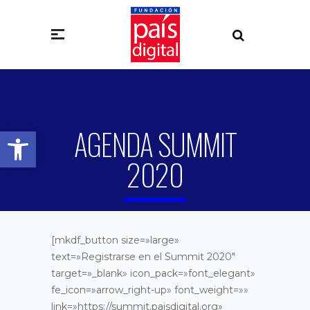
AGENDA SUMMIT
Abrir barra de herramientas
2020
[mkdf_button size=»large»
text=»Registrarse en el Summit 2020″
target=»_blank» icon_pack=»font_elegant»
fe_icon=»arrow_right-up» font_weight=»»
link=»https://summit.paisdigital.org»