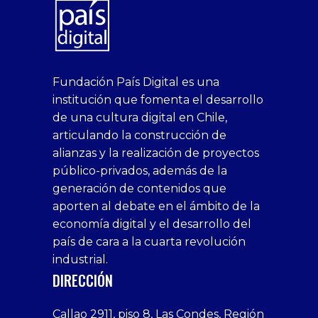
superbetin
bahis
Sikis
casino
deneme
https://fap.xxx
canlı
deneme
ankara
casinositeleri.uk.com
deneme
geobonus.org
canlı
Bengali
https://hazbet-
Tipobet
deneme
sikiş
Fundación País Digital es una
1xbet
siteleri
Sikis
siteleri
bonusu
casino
bonusu
escort
casino
bonusu
bahis
Hot
yenigiris.com
Giriş
bonusu
institución que fomenta el desarrollo
canlı
deneme
veren
siteleri
veren
siteleri
siteleri
Couple
veren
de una cultura digital en Chile,
casino
bonusu
siteler
1win
siteler
xxx
siteler
articulando la construcción de
siteleri
xslot
deneme
homemade
deneme
alianzas y la realización de proyectos
bedava
sahabet
bonusu
porn
bonusu
público-privados, además de la
bonus
giriş
Deneme
on
veren
generación de contenidos que
veren
1xbet
bonusu
webcam
siteler
aporten al debate en el ámbito de la
siteler
giriş
veren
Cumshots
economía digital y el desarrollo del
1xbet
tarafbet
siteler
Tits
deneme
giriş
Free
país de cara a la cuarta revolución
bonusu
Amateur
industrial.
veren
Porn
DIRECCIÓN
siteler
Video
Xxx
Callao 2911, piso 8, Las Condes, Región