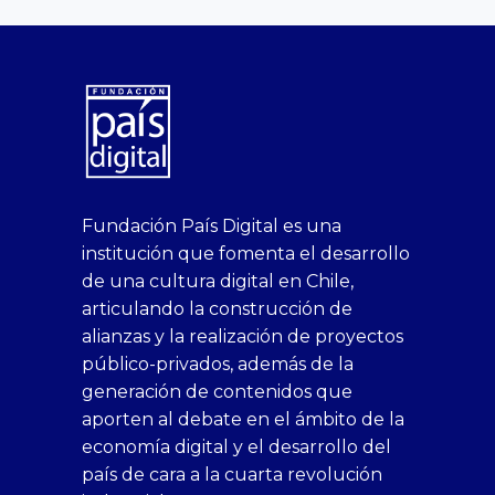
superbetin
bahis
Sikis
casino
deneme
https://fap.xxx
canlı
deneme
ankara
casinositeleri.uk.com
deneme
geobonus.org
canlı
Bengali
https://hazbet-
Tipobet
deneme
sikiş
Fundación País Digital es una
1xbet
siteleri
Sikis
siteleri
bonusu
casino
bonusu
escort
casino
bonusu
bahis
Hot
yenigiris.com
Giriş
bonusu
institución que fomenta el desarrollo
canlı
deneme
veren
siteleri
veren
siteleri
siteleri
Couple
veren
de una cultura digital en Chile,
casino
bonusu
siteler
1win
siteler
xxx
siteler
articulando la construcción de
siteleri
xslot
deneme
homemade
deneme
alianzas y la realización de proyectos
bedava
sahabet
bonusu
porn
bonusu
público-privados, además de la
bonus
giriş
Deneme
on
veren
generación de contenidos que
veren
1xbet
bonusu
webcam
siteler
aporten al debate en el ámbito de la
siteler
giriş
veren
Cumshots
economía digital y el desarrollo del
1xbet
tarafbet
siteler
Tits
deneme
giriş
Free
país de cara a la cuarta revolución