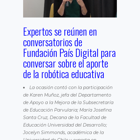
Expertos se reúnen en
conversatorios de
Fundación País Digital para
conversar sobre el aporte
de la robótica educativa
La ocasión contó con la participación
de Karen Muñoz, jefa del Departamento
de Apoyo a la Mejora de la Subsecretaría
de Educación Parvularia;
María Josefina
Santa Cruz, Decana de la Facultad de
Educación Universidad del Desarrollo;
Jocelyn Simmonds
, académica de la
Universidad de Chile
y
experta en