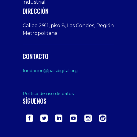
bonusu
Amateur
industrial.
veren
Porn
DIRECCIÓN
siteler
Video
Xxx
Callao 2911, piso 8, Las Condes, Región
Indian
Metropolitana
Desi
Big
Butt
CONTACTO
sex
From
fundacion@paisdigital.org
Her
Step
Son
Política de uso de datos
SÍGUENOS