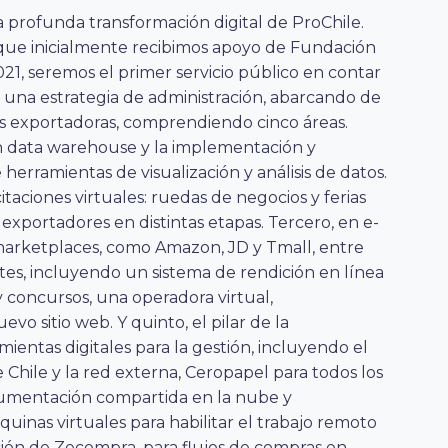
 profunda transformación digital de ProChile.
que inicialmente recibimos apoyo de Fundación
2021, seremos el primer servicio público en contar
 una estrategia de administración, abarcando de
sas exportadoras, comprendiendo cinco áreas.
n data warehouse y la implementación y
herramientas de visualización y análisis de datos.
aciones virtuales: ruedas de negocios y ferias
 exportadores en distintas etapas. Tercero, en e-
marketplaces, como Amazon, JD y Tmall, entre
ientes, incluyendo un sistema de rendición en línea
 concursos, una operadora virtual,
evo sitio web. Y quinto, el pilar de la
ientas digitales para la gestión, incluyendo el
 Chile y la red externa, Ceropapel para todos los
ocumentación compartida en la nube y
quinas virtuales para habilitar el trabajo remoto
ión de Zecompra, para flujos de compras en